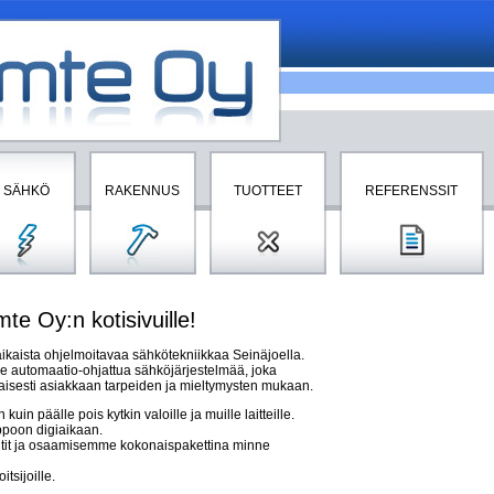
SÄHKÖ
RAKENNUS
TUOTTEET
REFERENSSIT
te Oy:n kotisivuille!
ikaista ohjelmoitavaa sähkötekniikkaa Seinäjoella.
utomaatio-ohjattua sähköjärjestelmää, joka
taisesti asiakkaan tarpeiden ja mieltymysten mukaan.
in päälle pois kytkin valoille ja muille laitteille.
ppoon digiaikaan.
it ja osaamisemme kokonaispakettina minne
tsijoille.