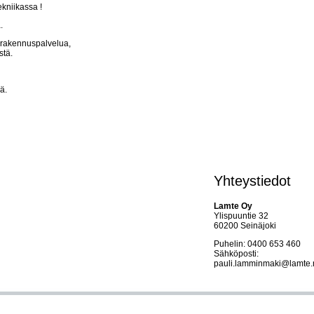
kniikassa !
.
 rakennuspalvelua,
stä.
ä.
Yhteystiedot
Lamte Oy
Ylispuuntie 32
60200 Seinäjoki
Puhelin: 0400 653 460
Sähköposti:
pauli.lamminmaki@lamte.