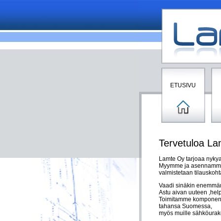
ETUSIVU
Tervetuloa Lam
Lamte Oy tarjoaa nykya
Myymme ja asennamme a
valmistetaan tilauskoh
Vaadi sinäkin enemmän ku
Astu aivan uuteen ,hel
Toimitamme komponent
tahansa Suomessa,
myös muille sähköurakoi